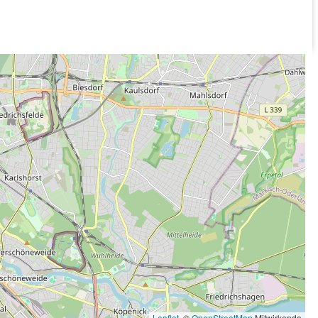
Leaflet
, ©
OpenStreetMap
Mitwirkende