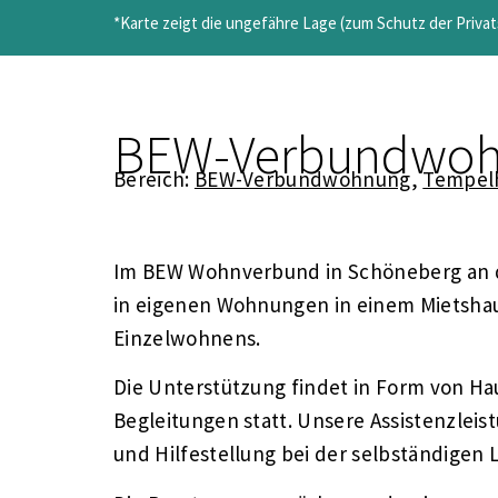
*Karte zeigt die ungefähre Lage (zum Schutz der Priva
BEW-Verbundwoh
Bereich:
BEW-Verbundwohnung
,
Tempel
Im BEW Wohnverbund in Schöneberg an d
in eigenen Wohnungen in einem Mietshau
Einzelwohnens.
Die Unterstützung findet in Form von 
Begleitungen statt. Unsere Assistenzlei
und Hilfestellung bei der selbständigen 