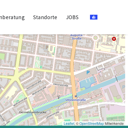
nberatung
Standorte
JOBS
Leaflet
, ©
OpenStreetMap
Mitwirkende