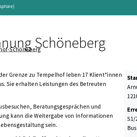
tsphäre)
nung Schöneberg
hof-Schöneberg
er Grenze zu Tempelhof leben 17 Klient*innen
Sta
s. Sie erhalten Leistungen des Betreuten
Arnu
121
Hausbesuchen, Beratungsgesprächen und
Err
stung kann die Weitergabe von Informationen
S1/
Lebensgestaltung sein.
Bus