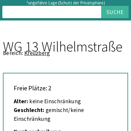
*ungefähre Lage (Schutz der Privatsphäre)
SUCHE
WG 13 Wilhelmstraße
Bereich:
Kreuzberg
Freie Plätze: 2
Alter:
keine Einschränkung
Geschlecht:
gemischt/keine
Einschränkung