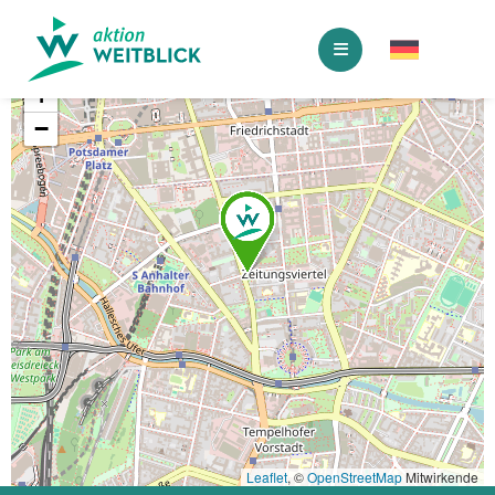
+
−
Leaflet
, ©
OpenStreetMap
Mitwirkende